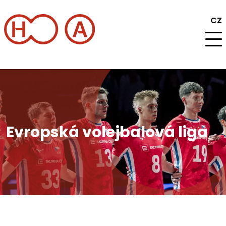
CZ
Program
Evropská volejbalová liga
Aktuality
Informace
Pronájem a služby