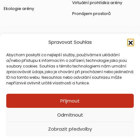
Virtuální prohlídka arény
Ekologie arény
Pronájem prostorů
Spravovat Souhlas
Abychom poskytli co nejlepší služby, používáme k ukládání
a/nebo přístupu k informacím o zařízení, technologie jako jsou
soubory cookies. Souhlas s těmito technologiemi nám umožní
zpracovávat údaje, jako je chování při procházení nebo jedinečná
ID na tomto webu. Nesouhlas nebo odvolání souhlasu může
nepříznivě ovlivnit určité vlastnosti a funkce.
Příjmout
Copyright © Horácká Multifunkční Aréna 2026
Odmítnout
Tvorba webu Digiday Creative
|
Tvorba mobilních aplikací PepiApp
|
Digitální panely
Zobrazit předvolby
Ochrana osobních údajů
Zásady cookies (EU)