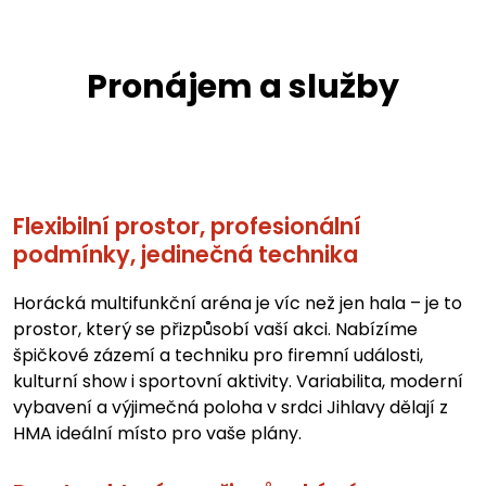
Vyhlídky
Pronájem a služby
Hotel
Fitcentrum a sport
Fitcentrum
Flexibilní prostor, profesionální
podmínky, jedinečná technika
Sport
Horácká multifunkční aréna je víc než jen hala – je to
prostor, který se přizpůsobí vaší akci. Nabízíme
Kontakt
špičkové zázemí a techniku pro firemní události,
kulturní show i sportovní aktivity. Variabilita, moderní
vybavení a výjimečná poloha v srdci Jihlavy dělají z
HMA ideální místo pro vaše plány.