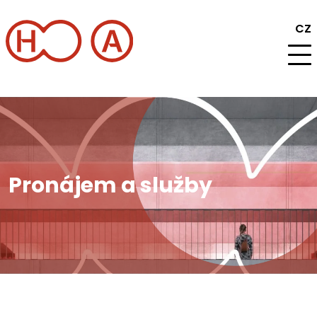
CZ
Program
Pronájem a služby
Aktuality
Informace
Pronájem a služby