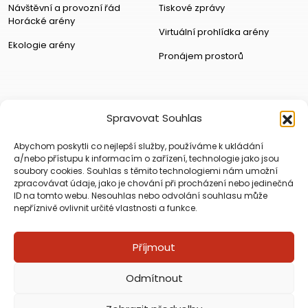
Návštěvní a provozní řád
Tiskové zprávy
Horácké arény
Virtuální prohlídka arény
Ekologie arény
Pronájem prostorů
Spravovat Souhlas
Abychom poskytli co nejlepší služby, používáme k ukládání
a/nebo přístupu k informacím o zařízení, technologie jako jsou
soubory cookies. Souhlas s těmito technologiemi nám umožní
zpracovávat údaje, jako je chování při procházení nebo jedinečná
ID na tomto webu. Nesouhlas nebo odvolání souhlasu může
nepříznivě ovlivnit určité vlastnosti a funkce.
Příjmout
Copyright © Horácká Multifunkční Aréna 2026
Odmítnout
Tvorba webu Digiday Creative
|
Tvorba mobilních aplikací PepiApp
|
Digitální panely