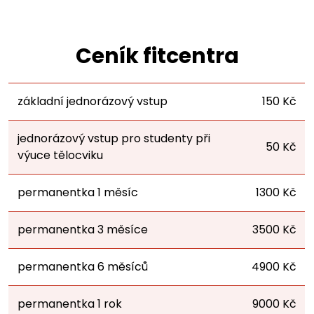
Vyhlídky
Ceník fitcentra
Hotel
Fitcentrum a sport
základní jednorázový vstup
150 Kč
Fitcentrum
jednorázový vstup pro studenty při
50 Kč
výuce tělocviku
Sport
permanentka 1 měsíc
1300 Kč
Kontakt
permanentka 3 měsíce
3500 Kč
permanentka 6 měsíců
4900 Kč
permanentka 1 rok
9000 Kč