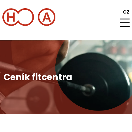
CZ
Program
Ceník fitcentra
Aktuality
Informace
Pronájem a služby