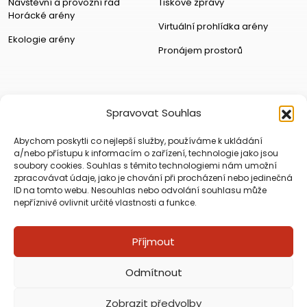
Návštěvní a provozní řád
Tiskové zprávy
Horácké arény
Virtuální prohlídka arény
Ekologie arény
Pronájem prostorů
Spravovat Souhlas
Abychom poskytli co nejlepší služby, používáme k ukládání
a/nebo přístupu k informacím o zařízení, technologie jako jsou
soubory cookies. Souhlas s těmito technologiemi nám umožní
zpracovávat údaje, jako je chování při procházení nebo jedinečná
ID na tomto webu. Nesouhlas nebo odvolání souhlasu může
nepříznivě ovlivnit určité vlastnosti a funkce.
Příjmout
Copyright © Horácká Multifunkční Aréna 2026
Odmítnout
Tvorba webu Digiday Creative
|
Tvorba mobilních aplikací PepiApp
|
Digitální panely
Zobrazit předvolby