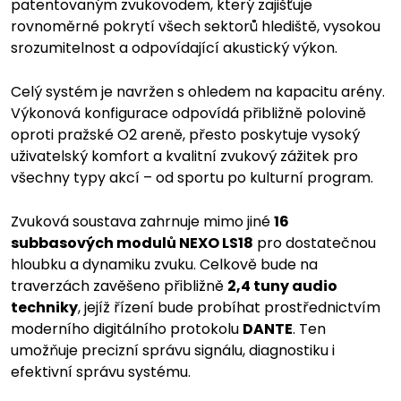
patentovaným zvukovodem, který zajišťuje
rovnoměrné pokrytí všech sektorů hlediště, vysokou
srozumitelnost a odpovídající akustický výkon.
Celý systém je navržen s ohledem na kapacitu arény.
Výkonová konfigurace odpovídá přibližně polovině
oproti pražské O2 areně, přesto poskytuje vysoký
uživatelský komfort a kvalitní zvukový zážitek pro
všechny typy akcí – od sportu po kulturní program.
Zvuková soustava zahrnuje mimo jiné
16
subbasových modulů NEXO LS18
pro dostatečnou
hloubku a dynamiku zvuku. Celkově bude na
traverzách zavěšeno přibližně
2,4 tuny audio
techniky
, jejíž řízení bude probíhat prostřednictvím
moderního digitálního protokolu
DANTE
. Ten
umožňuje precizní správu signálu, diagnostiku i
efektivní správu systému.