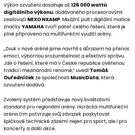
Výkon ozvučení dosahuje až
126 000 wattů
digitálního výkonu
, dodávaného procesorovými
zesilovači
NEXO NXAMP
. Mixážní pult i digitální matice
značky
YAMAHA
tvoří páteř celého řešení, které je
plně připraveno na multifunkční využití arény.
„Zvuk v nové aréně jsme navrhli s důrazem na přenos
emocí, výbornou srozumitelnost a efektivní správu.
Jde o řešení, které má v České republice ověřenou
tradici i mezinárodní renomé,“ uvedl
Tomáš
Ouředníček
ze společnosti
MusicData
, která
ozvučení dodává.
Zvolený systém představuje nový kvalitativní
standard pro regionální arény. Horácká multifunkční
aréna tím potvrzuje svůj závazek poskytovat
špičkové technické zázemí nejen pro sport, ale i pro
koncerty a další akce.