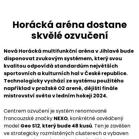
Vyhlídky
Horácká aréna dostane
Hotel
skvělé ozvučení
Fitcentrum a sport
Nová Horácká multifunkční aréna v Jihlavě bude
Fitcentrum
disponovat zvukovým systémem, který svou
kvalitou odpovídá standardům největších
sportovních a kulturních hal v České republice.
Sport
Technologicky vychází ze systému použitého
například v pražské O2 areně, dějišti finále
mistrovství světa v ledním hokeji 2024.
Kontakt
Centrem ozvučení je systém renomované
francouzské značky
NEXO
, konkrétně osvědčený
model
Geo S12
,
který bude 48 kusů
. Ten je zavěšen
ve strategicky rozmístěných clusterech a vybaven